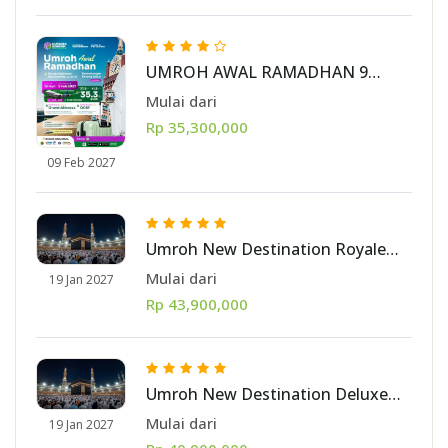
UMROH AWAL RAMADHAN 9
FEBRUARI 2027 (10 HARI)
Mulai dari
Rp 35,300,000
09 Feb 2027
Umroh New Destination Royale
Januari 2027 10 hari [Jakarta]
Mulai dari
19 Jan 2027
Rp 43,900,000
Umroh New Destination Deluxe
Januari 2027 10 hari [Jakarta]
Mulai dari
19 Jan 2027