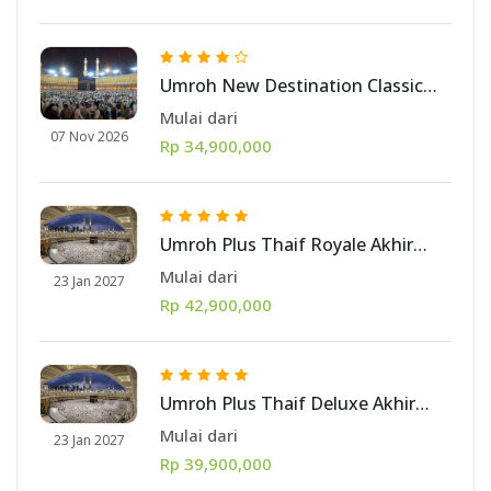
Umroh New Destination Classic
November 2026 10 hari [Jakarta]
Mulai dari
07 Nov 2026
Rp 34,900,000
Umroh Plus Thaif Royale Akhir
Januari 2027 10 hari [start Jakarta]
Mulai dari
23 Jan 2027
Rp 42,900,000
Umroh Plus Thaif Deluxe Akhir
Januari 2027 10 hari [start Jakarta]
Mulai dari
23 Jan 2027
Rp 39,900,000