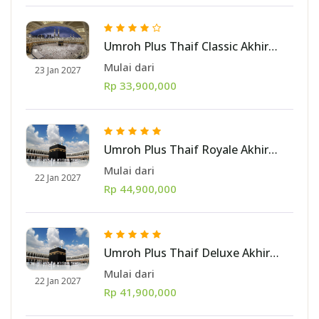
Umroh Plus Thaif Classic Akhir
Januari 2027 10 hari [start Jakarta]
Mulai dari
23 Jan 2027
Rp 33,900,000
Umroh Plus Thaif Royale Akhir
Januari 2027 11 hari [start Batam]
Mulai dari
22 Jan 2027
Rp 44,900,000
Umroh Plus Thaif Deluxe Akhir
Januari 2027 11 hari [start Batam]
Mulai dari
22 Jan 2027
Rp 41,900,000