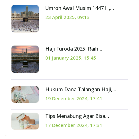
Umroh Awal Musim 1447 H,
Kesempatan Emas Meraih Berkah
23 April 2025, 09:13
di Tanah Suci
Haji Furoda 2025: Raih
Kesempatan Emas Ibadah Tanpa
01 January 2025, 15:45
Antri
Hukum Dana Talangan Haji,
Seperti Apa?
19 December 2024, 17:41
Tips Menabung Agar Bisa
Berangkat Haji di Usia Muda
17 December 2024, 17:31