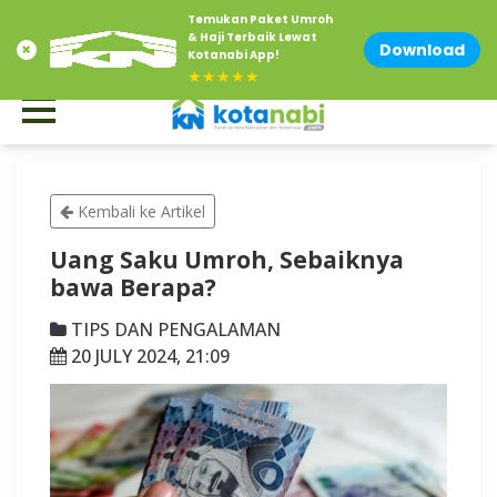
Temukan Paket Umroh
Contact Us at 0856-1500-883
Email : info@kotanabi.com
& Haji Terbaik Lewat
Download
Kotanabi App!
★★★★★
Kembali ke Artikel
Uang Saku Umroh, Sebaiknya
bawa Berapa?
TIPS DAN PENGALAMAN
20 JULY 2024, 21:09