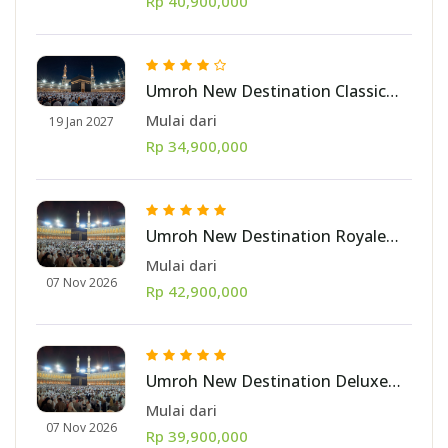
Rp 40,900,000
Umroh New Destination Classic
Januari 2027 10 hari [Jakarta]
Mulai dari
19 Jan 2027
Rp 34,900,000
Umroh New Destination Royale
November 2026 10 hari [Jakarta]
Mulai dari
07 Nov 2026
Rp 42,900,000
Umroh New Destination Deluxe
November 2026 10 hari [Jakarta]
Mulai dari
07 Nov 2026
Rp 39,900,000