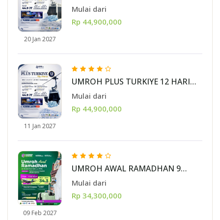
PLUS BURSA STARTING BALI 20
Mulai dari
JANUARI 2027
Rp 44,900,000
20 Jan 2027
UMROH PLUS TURKIYE 12 HARI
PLUS BURSA 11 JANUARI 2027
Mulai dari
Rp 44,900,000
11 Jan 2027
UMROH AWAL RAMADHAN 9
FEBRUARI 2027 (9 HARI)
Mulai dari
Rp 34,300,000
09 Feb 2027