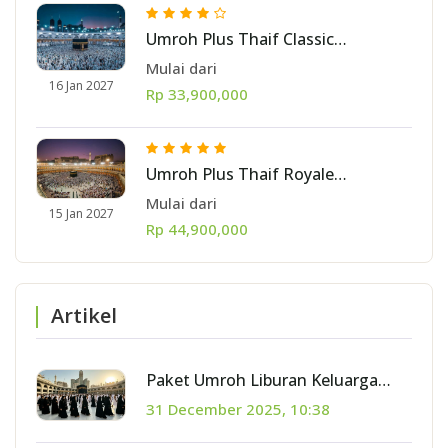
Umroh Plus Thaif Classic
Pertengahan Januari 2027 10 hari
Mulai dari
[start Jakarta]
16 Jan 2027
Rp 33,900,000
Umroh Plus Thaif Royale
Pertengahan Januari 2027 11 hari
Mulai dari
15 Jan 2027
[start Batam]
Rp 44,900,000
Artikel
Paket Umroh Liburan Keluarga
2026: Pilihan Jadwal Syawal, Juni &
31 December 2025, 10:38
Juli Terbaik