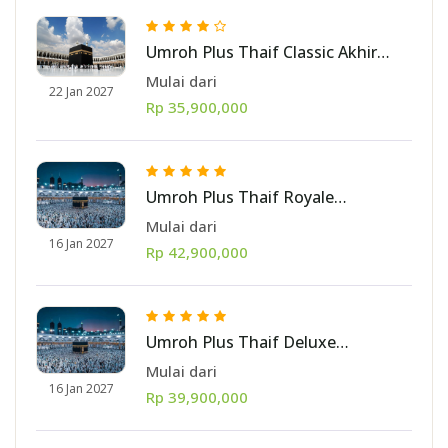
Umroh Plus Thaif Classic Akhir
Januari 2027 11 hari [start Batam]
Mulai dari
22 Jan 2027
Rp 35,900,000
Umroh Plus Thaif Royale
Pertengahan Januari 2027 10 hari
Mulai dari
[start Jakarta]
16 Jan 2027
Rp 42,900,000
Umroh Plus Thaif Deluxe
Pertengahan Januari 2027 10 hari
Mulai dari
[start Jakarta]
16 Jan 2027
Rp 39,900,000