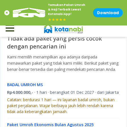
Temukan Paket Umroh
Contact Us at 0856-1500-883
Email : info@kotanabi.com
& Haji Terbaik Lewat
Umroh Ramadhan 1446
Download
Kotanabi App!
★★★★★
Tidak ada paket yang persis cocok
dengan pencarian ini
Kami memilih menampilkan apa adanya daripada
menawarkan paket yang tidak kami miliki. Berikut paket yang
benar-benar tersedia dan paling mendekati pencarian Anda.
BADAL UMROH MS
Rp4.000.000,-
· 1 hari · berangkat 01 Dec 2027 · dari Jakarta
Catatan: berdurasi 1 hari — ini layanan badal umroh, bukan
paket perjalanan. Wajar berbiaya jauh lebih rendah karena
tidak ada keberangkatan jamaah.
Paket Umroh Ekonomis Bulan Agustus 2025