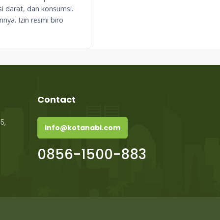
si darat, dan konsumsi.
ya. Izin resmi biro
Contact
5,
info@kotanabi.com
0856-1500-883