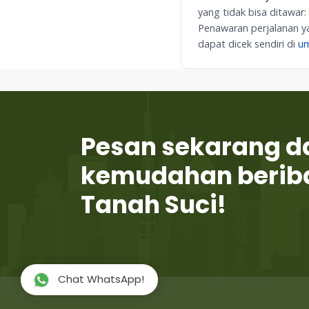
yang tidak bisa ditawar
Penawaran perjalanan ya
dapat dicek sendiri di
um
Pesan sekarang d
kemudahan berib
Tanah Suci!
Chat WhatsApp!