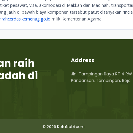
: tiket pesawat, visa, akomodasi di Makkah dan Madinah, transporta
ng jauh di bawah biaya komponen tersebut patut ditanyakan rinciann
rahcerdas.kemenag.go.id
milik Kementerian Agama.
an raih
Address
adah di
Jln. Tampingan Raya RT 4 RW 
Pandansari, Tampingan, Boja
© 2026
KotaNabi.com