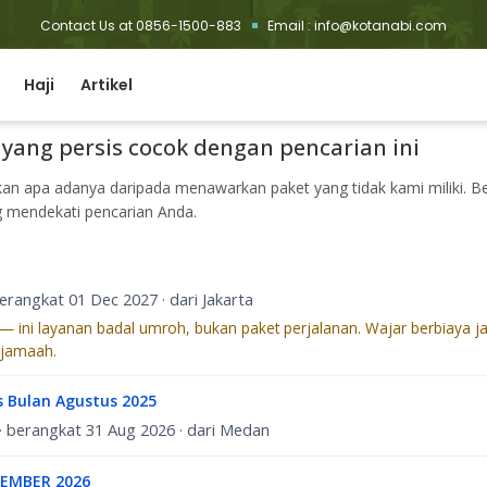
Contact Us at 0856-1500-883
Email : info@kotanabi.com
dhan
Haji
Artikel
 yang persis cocok dengan pencarian ini
n apa adanya daripada menawarkan paket yang tidak kami miliki. Be
g mendekati pencarian Anda.
 berangkat 01 Dec 2027 · dari Jakarta
i — ini layanan badal umroh, bukan paket perjalanan. Wajar berbiaya j
 jamaah.
 Bulan Agustus 2025
 · berangkat 31 Aug 2026 · dari Medan
EMBER 2026