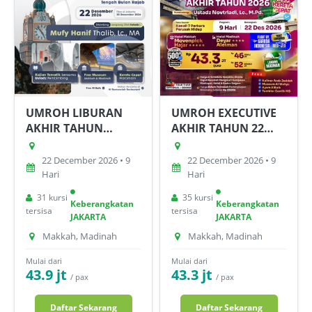
UMROH LIBURAN
UMROH EXECUTIVE
AKHIR TAHUN
AKHIR TAHUN 22
SEKOLAH 22
DESEMBER 2026
DESEMBER 2026
22 December 2026 • 9
22 December 2026 • 9
Hari
Hari
31 kursi
35 kursi
Keberangkatan
Keberangkatan
tersisa
tersisa
JAKARTA
JAKARTA
Makkah, Madinah
Makkah, Madinah
Mulai dari
Mulai dari
43.9 jt
43.3 jt
/ pax
/ pax
Daftar Sekarang
Daftar Sekarang