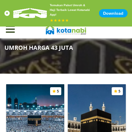
Temukan Paket Umroh &
Contact Us at 0856-1500-883
Email : info@kotanabi.com
Haji Terbaik Lewat Kotanabi
Download
App!
★★★★★
UMROH HARGA 43 JUTA
5
5