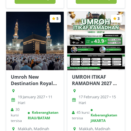
5
3
Umroh New
UMROH ITIKAF
Destination Royale
RAMADHAN 2027 M
Januari 2027 10 hari
/ 1448 H
[Jakarta]
19 January 2027 • 11
17 February 2027 • 15
Hari
Hari
30
Keberangkatan
45 kursi
kursi
Keberangkatan
RIAU/BATAM
tersisa
tersisa
JAKARTA
Makkah, Madinah
Makkah, Madinah