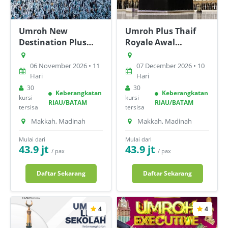
Umroh New
Umroh Plus Thaif
Destination Plus
Royale Awal
TeamLabs Red Sea
Desember 2026 10
Boat Deluxe
hari [start Batam]
06 November 2026 • 11
07 December 2026 • 10
November 2026 11
Hari
Hari
hari [start Batam]
30
30
Keberangkatan
Keberangkatan
kursi
kursi
RIAU/BATAM
RIAU/BATAM
tersisa
tersisa
Makkah, Madinah
Makkah, Madinah
Mulai dari
Mulai dari
43.9 jt
43.9 jt
/ pax
/ pax
Daftar Sekarang
Daftar Sekarang
4
4