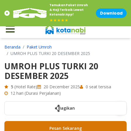
Temukan Paket Umroh
Contact Us at 0856-1500-883
Email : info@kotanabi.com
& Haji Terbaik Lewat
Download
Kotanabi App!
★★★★★
Beranda
Paket Umroh
UMROH PLUS TURKI 20 DESEMBER 2025
UMROH PLUS TURKI 20
DESEMBER 2025
5
(Hotel Rate)
20 December 2025
0 seat tersisa
12 hari (Durasi Perjalanan)
Bagikan
Pesan Sekarang