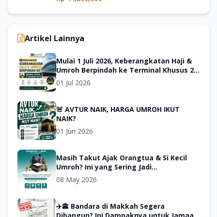
Artikel Lainnya
Mulai 1 Juli 2026, Keberangkatan Haji &
Umroh Berpindah ke Terminal Khusus 2F
Bandara Soekarno-Hatta
01 Jul 2026
🚨 AVTUR NAIK, HARGA UMROH IKUT
NAIK?
01 Jun 2026
Masih Takut Ajak Orangtua & Si Kecil
Umroh? Ini yang Sering Jadi
Kekhawatiran Keluarga 🤍
08 May 2026
✈️🕋 Bandara di Makkah Segera
Dibangun? Ini Dampaknya untuk Jamaah