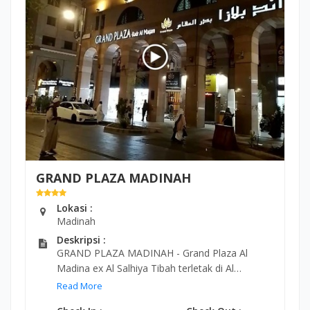
Sarapan prasmanan gratis disajikan di restoran
santai. Terdapat juga lounge di lobi yang luas.
Alamat: Dist، 6699 Hamzah Bin Abdulmuttaleb،
Ajyad, Mecca 24231, Arab Saudi
Telepon: +966 12 572 0500
GRAND PLAZA MADINAH
Lokasi :
Madinah
Deskripsi :
GRAND PLAZA MADINAH - Grand Plaza Al
Madina ex Al Salhiya Tibah terletak di Al
Madinah, berjarak cukup dekat dari Masjid
Read More
Nabawi dan dari Masjid Quba. Akomodasi ini