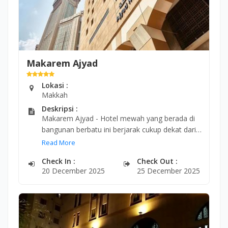
Makarem Ajyad
Lokasi :
Makkah
Deskripsi :
Makarem Ajyad - Hotel mewah yang berada di
bangunan berbatu ini berjarak cukup dekat dari
pelataran Masjid al-Haram dan menara Abraj Al
Read More
Bait yang terkenal.
Check In :
Check Out :
20 December 2025
25 December 2025
Kamar simpel yang bernuansa cerah dilengkapi
dengan TV layar datar, Wi-Fi, kulkas mini, serta
fasilitas untuk pembuat teh dan kopi. Kamar
suite yang elegan memiliki ruang keluarga.
Room service tersedia 24 jam.