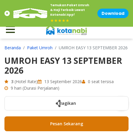
Temukan Paket Umroh
Contact Us at 0856-1500-883
Email : info@kotanabi.com
& Haji Terbaik Lewat
Download
Kotanabi App!
★★★★★
Beranda
Paket Umroh
UMROH EASY 13 SEPTEMBER 2026
UMROH EASY 13 SEPTEMBER
2026
3
(Hotel Rate)
13 September 2026
0 seat tersisa
9 hari (Durasi Perjalanan)
Bagikan
Pesan Sekarang