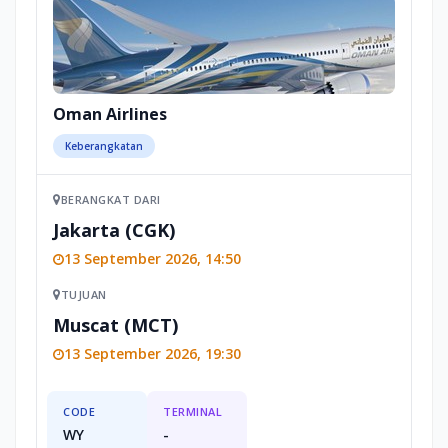
Terdapat juga tempat parkir gratis bagi tamu
yang membawa kendaraan pribadi.
Address: 6354 اجياد، الهجلة، مكة المكرمة 24231
4404 24231, Saudi Arabia
Oman Airlines
Telepon: +966125506190
Keberangkatan
BERANGKAT DARI
Jakarta (CGK)
13 September 2026, 14:50
TUJUAN
Muscat (MCT)
13 September 2026, 19:30
CODE
TERMINAL
WY
-