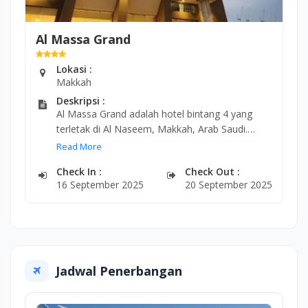
Al Massa Grand
Lokasi :
Makkah
Deskripsi :
Al Massa Grand adalah hotel bintang 4 yang
terletak di Al Naseem, Makkah, Arab Saudi.
Hotel ini memiliki lokasi yang strategis, hanya
Read More
sekitar 5 menit dari Masjidil Haram, yang
Check In :
Check Out :
membuatnya menjadi pilihan yang ideal bagi
16 September 2025
20 September 2025
para peziarah Muslim yang mengunjungi kota
Makkah.
Hotel ini menawarkan berbagai macam fasilitas,
seperti restoran yang menyajikan hidangan
masakan lokal dan internasional, pusat
Jadwal Penerbangan
kebugaran, sauna, layanan kamar 24 jam, dan
akses Wi-Fi gratis di seluruh area hotel.