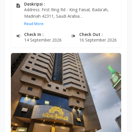
Deskripsi :
Address: First Ring Rd - King Faisal, Bada'ah,
Madinah 42311, Saudi Arabia
Phone: +966 56 927 5765
Read More
Check In :
Check Out :
14 September 2026
16 September 2026