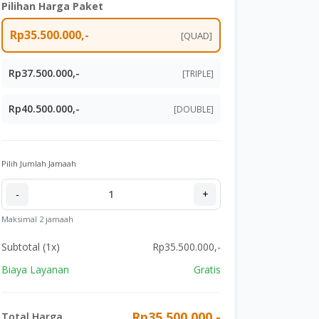
Pilihan Harga Paket
Rp35.500.000,-
[QUAD]
Rp37.500.000,-
[TRIPLE]
Rp40.500.000,-
[DOUBLE]
Pilih Jumlah Jamaah
-
1
+
Maksimal 2 jamaah
Subtotal (
1
x)
Rp35.500.000,-
Biaya Layanan
Gratis
Rp35.500.000,-
Total Harga