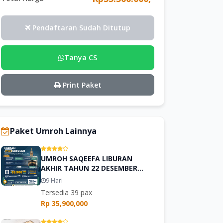
Pendaftaran Sudah Ditutup
Tanya CS
Print Paket
Paket Umroh Lainnya
UMROH SAQEEFA LIBURAN
AKHIR TAHUN 22 DESEMBER
2026
9 Hari
Tersedia 39 pax
Rp 35,900,000