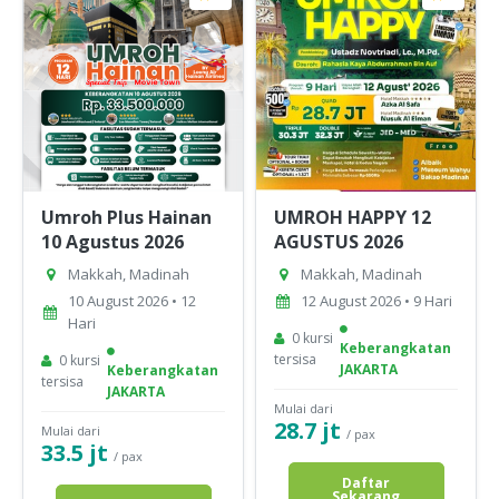
Umroh Plus Hainan
UMROH HAPPY 12
10 Agustus 2026
AGUSTUS 2026
Makkah, Madinah
Makkah, Madinah
10 August 2026 • 12
12 August 2026 • 9 Hari
Hari
0 kursi
Keberangkatan
tersisa
0 kursi
JAKARTA
Keberangkatan
tersisa
JAKARTA
Mulai dari
28.7 jt
Mulai dari
/ pax
33.5 jt
/ pax
Daftar
Sekarang