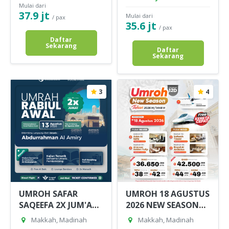
Mulai dari
37.9 jt
Mulai dari
/ pax
35.6 jt
/ pax
Daftar
Sekarang
Daftar
Sekarang
3
4
UMROH SAFAR
UMROH 18 AGUSTUS
SAQEEFA 2X JUM'AT
2026 NEW SEASON
13 AGUSTUS 2026
1448 H BY GARUDA
Makkah, Madinah
Makkah, Madinah
INDONESIA