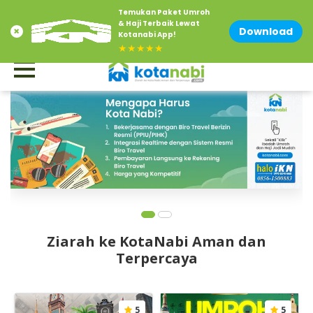
Temukan Paket Umroh
Contact Us at 0856-1500-883
Email : info@kotanabi.com
& Haji Terbaik Lewat
Download
Kotanabi App!
★★★★★
Ziarah ke KotaNabi Aman dan
Terpercaya
5
5