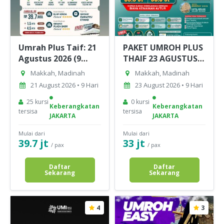
Umrah Plus Taif: 21
PAKET UMROH PLUS
Agustus 2026 (9
THAIF 23 AGUSTUS
Hari)
2026
Makkah, Madinah
Makkah, Madinah
21 August 2026 • 9 Hari
23 August 2026 • 9 Hari
25 kursi
0 kursi
Keberangkatan
Keberangkatan
tersisa
tersisa
JAKARTA
JAKARTA
Mulai dari
Mulai dari
39.7 jt
33 jt
/ pax
/ pax
Daftar
Daftar
Sekarang
Sekarang
4
3