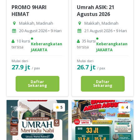
PROMO 9HARI
Umrah ASIK: 21
HEMAT
Agustus 2026
Makkah, Madinah
Makkah, Madinah
20 August 2026 • 9 Hari
21 August 2026 • 9 Hari
10 kursi
35 kursi
Keberangkatan
Keberangkatan
tersisa
tersisa
JAKARTA
JAKARTA
Mulai dari
Mulai dari
27.9 jt
26.7 jt
/ pax
/ pax
Daftar
Daftar
Sekarang
Sekarang
5
4