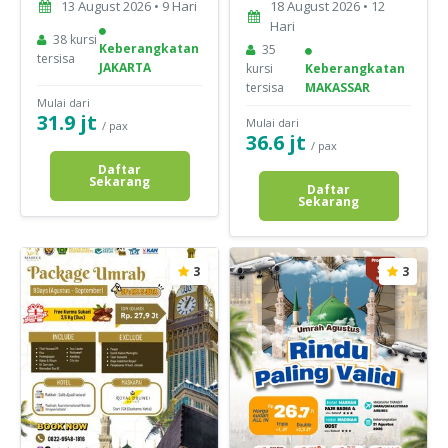
13 August 2026 • 9 Hari
18 August 2026 • 12
Hari
38 kursi
Keberangkatan
35
tersisa
JAKARTA
kursi
Keberangkatan
tersisa
MAKASSAR
Mulai dari
31.9 jt
Mulai dari
/ pax
36.6 jt
/ pax
Daftar
Sekarang
Daftar
Sekarang
3
3