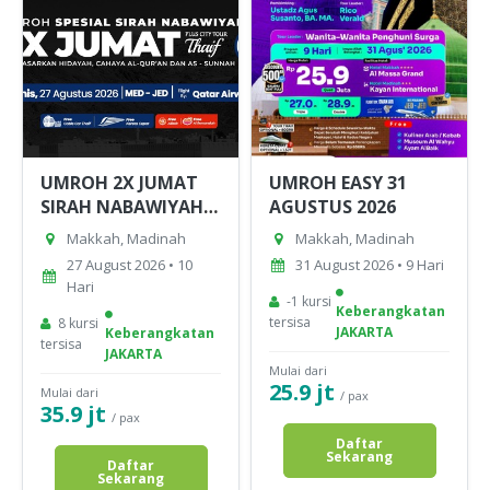
UMROH 2X JUMAT
UMROH EASY 31
SIRAH NABAWIYAH
AGUSTUS 2026
PLUS THAIF 10 HARI
Makkah, Madinah
Makkah, Madinah
27 AGUSTUS 2026
27 August 2026 • 10
31 August 2026 • 9 Hari
Hari
-1 kursi
Keberangkatan
tersisa
8 kursi
JAKARTA
Keberangkatan
tersisa
JAKARTA
Mulai dari
25.9 jt
Mulai dari
/ pax
35.9 jt
/ pax
Daftar
Sekarang
Daftar
Sekarang