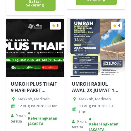
Daftar
Sekarang
5
4
UMROH PLUS THAIF
UMROH RABIUL
9 HARI PAKET
AWAL 2X JUM'AT 13
MARWA 12 AGUSTUS
AGUSTUS 2026
Makkah, Madinah
Makkah, Madinah
2026
12 August 2026 • 9 Hari
13 August 2026 • 10
Hari
0 kursi
Keberangkatan
tersisa
9 kursi
JAKARTA
Keberangkatan
tersisa
JAKARTA